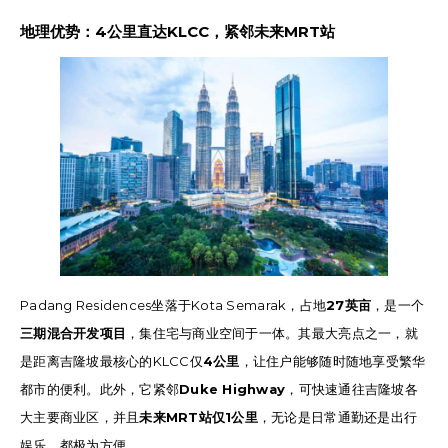
地理优势：4公里直达KLCC，紧邻未来MRT站
Padang Residences坐落于Kota Semarak，占地
27英亩
，是一个
三期混合开发项目
，集住宅与商业空间于一体。其最大亮点之一，就
是距离吉隆坡最核心的KLCC仅
4公里
，让住户能够随时随地享受繁华
都市的便利。此外，它紧邻
Duke Highway
，可快速通往吉隆坡各
大主要商业区，并且
未来MRT站仅1公里
，无论是日常通勤还是出行
娱乐，都极为方便。