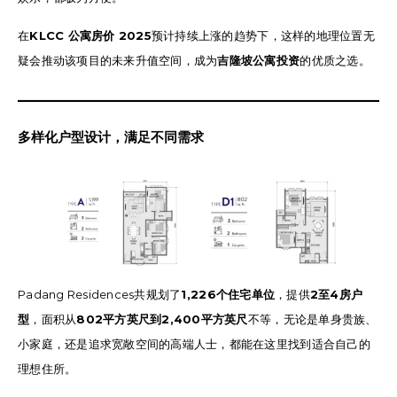
在
KLCC 公寓房价 2025
预计持续上涨的趋势下，这样的地理位置无
疑会推动该项目的未来升值空间，成为
吉隆坡公寓投资
的优质之选。
多样化户型设计，满足不同需求
Padang Residences共规划了
1,226个住宅单位
，提供
2至4房户
型
，面积从
802平方英尺到2,400平方英尺
不等，无论是单身贵族、
小家庭，还是追求宽敞空间的高端人士，都能在这里找到适合自己的
理想住所。