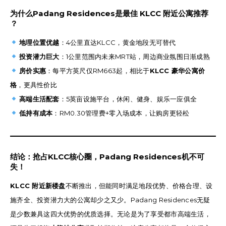
为什么Padang Residences是最佳 KLCC 附近公寓推荐
？
地理位置优越
：4公里直达KLCC，黄金地段无可替代
投资潜力巨大
：1公里范围内未来MRT站，周边商业氛围日渐成熟
房价实惠
：每平方英尺仅RM663起，相比于
KLCC 豪华公寓价
格
，更具性价比
高端生活配套
：5英亩设施平台，休闲、健身、娱乐一应俱全
低持有成本
：RM0.30管理费+零入场成本，让购房更轻松
结论：抢占KLCC核心圈，Padang Residences机不可
失！
KLCC 附近新楼盘
不断推出，但能同时满足地段优势、价格合理、设
施齐全、投资潜力大的公寓却少之又少。Padang Residences无疑
是少数兼具这四大优势的优质选择。无论是为了享受都市高端生活，