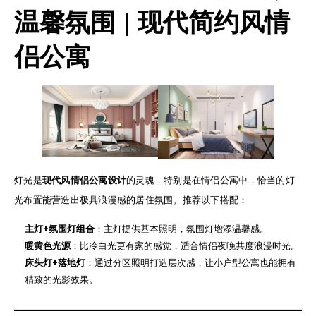
温馨氛围
|
现代简约风情
侣公寓
灯光是
现代风情侣公寓设计
的灵魂，特别是在情侣公寓中，恰当的灯
光布置能营造出极具浪漫感的居住氛围。推荐以下搭配：
主灯+氛围灯组合
：主灯提供基本照明，氛围灯增添温馨感。
暖黄色光源
：比冷白光更有家的感觉，适合情侣夜晚共度浪漫时光。
床头灯+落地灯
：通过分区照明打造层次感，让小户型公寓也能拥有
精致的光影效果。