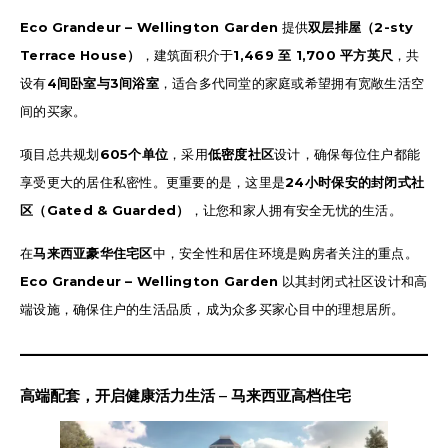
Eco Grandeur – Wellington Garden
提供
双层排屋（2-sty
Terrace House）
，建筑面积介于
1,469 至 1,700 平方英尺
，共
设有
4间卧室与3间浴室
，适合多代同堂的家庭或希望拥有宽敞生活空
间的买家。
项目总共规划
605个单位
，采用
低密度社区
设计，确保每位住户都能
享受更大的居住私密性。更重要的是，这里是
24小时保安的封闭式社
区（Gated & Guarded）
，让您和家人拥有安全无忧的生活。
在
马来西亚豪华住宅区
中，安全性和居住环境是购房者关注的重点。
Eco Grandeur – Wellington Garden
以其封闭式社区设计和高
端设施，确保住户的生活品质，成为众多买家心目中的理想居所。
高端配套，开启健康活力生活
–
马来西亚高档住宅