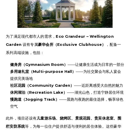
为了满足现代都市人的需求，
Eco Grandeur – Wellington
Garden
设有专属
豪华会所（Exclusive Clubhouse）
，配备一
系列高端设施，包括：
健身房（Gymnasium Room）
——让健康生活成为日常的一部分
多用途礼堂（Multi-purpose Hall）
——为社交聚会与私人宴会
提供完美场地
社区花园（Community Garden）
——近距离感受大自然的魅力
休闲湖泊（Recreation Lake）
——湖光山色，打造宁静居住环境
慢跑道（Jogging Track）
——晨跑与夜跑的最佳选择，畅享绿色
空气
此外，项目还设有
儿童游乐场、烧烤区、景观花园、贵宾休息室、围
栏安防系统
等，为每一位住户提供舒适与便利的居住体验。这些豪华