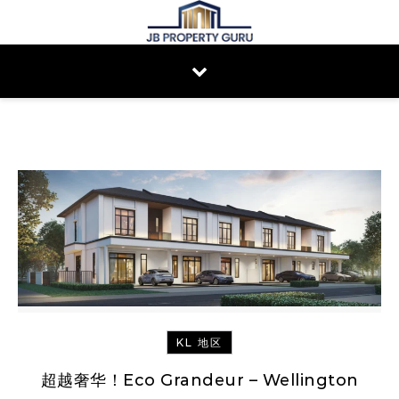
Skip to content
KL 地区
超越奢华！Eco Grandeur – Wellington